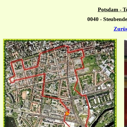
Potsdam - T
0040 - Steubend
Zurü