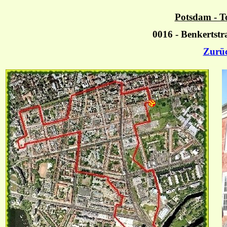
Potsdam - T
0016 - Benkertstra
Zurü