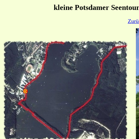
kleine Potsdamer Seentou
Zurü