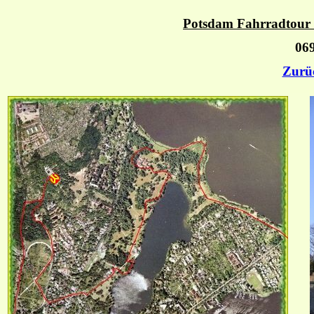
Potsdam Fahrradtour 
069
Zurü