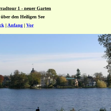
radtour 1 - neuer Garten
 über den Heiligen See
ck
|
Anfang
|
Vor