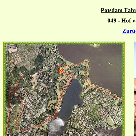
Potsdam Fahr
049 - Hof v
Zurü