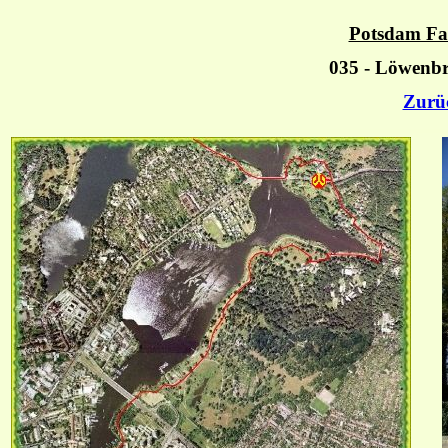
Potsdam Fah
035 - Löwenbr
Zurü