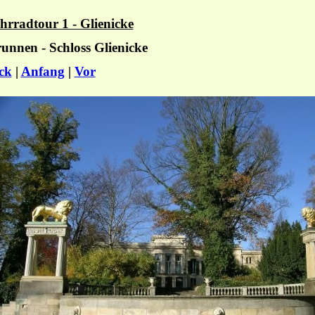
rradtour 1 - Glienicke
unnen - Schloss Glienicke
ck
|
Anfang
|
Vor