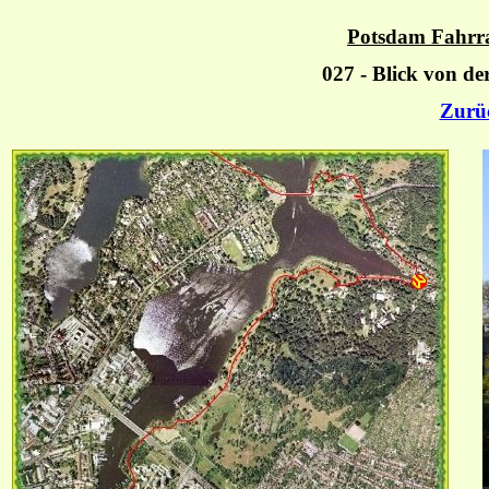
Potsdam Fahrra
027 - Blick von d
Zurü