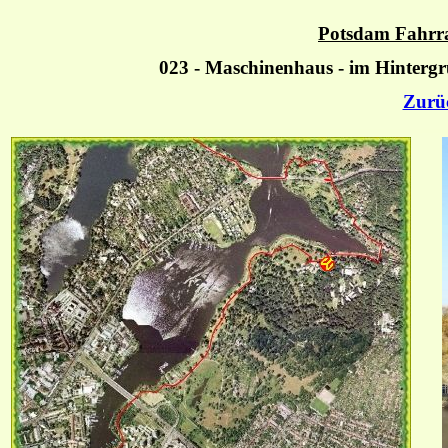
Potsdam Fahrra
023 - Maschinenhaus - im Hinterg
Zurü